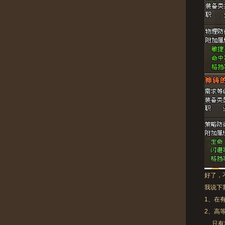
好了，不再
我说下我
1、在有能
2、高等级
只有靠宝