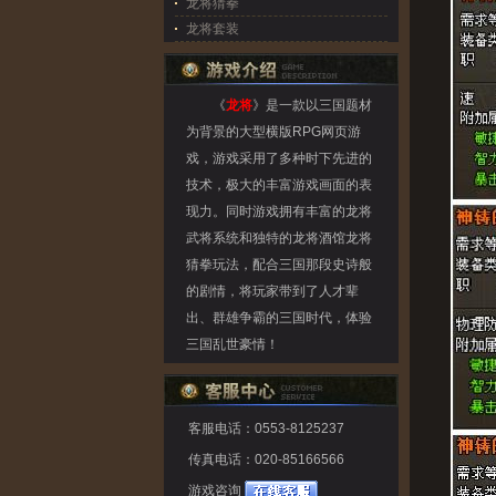
龙将猜拳
龙将套装
《
龙将
》是一款以三国题材
为背景的大型横版RPG网页游
戏，游戏采用了多种时下先进的
技术，极大的丰富游戏画面的表
现力。同时游戏拥有丰富的龙将
武将系统和独特的龙将酒馆龙将
猜拳玩法，配合三国那段史诗般
的剧情，将玩家带到了人才辈
出、群雄争霸的三国时代，体验
三国乱世豪情！
客服电话：0553-8125237
传真电话：020-85166566
游戏咨询