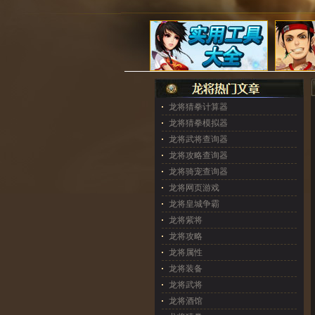
龙将猜拳计算器
龙将猜拳模拟器
龙将武将查询器
龙将攻略查询器
龙将骑宠查询器
龙将网页游戏
龙将皇城争霸
龙将紫将
龙将攻略
龙将属性
龙将装备
龙将武将
龙将酒馆