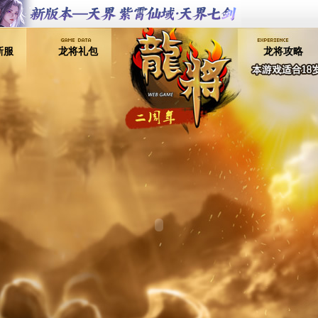
新服
龙将礼包
龙将攻略