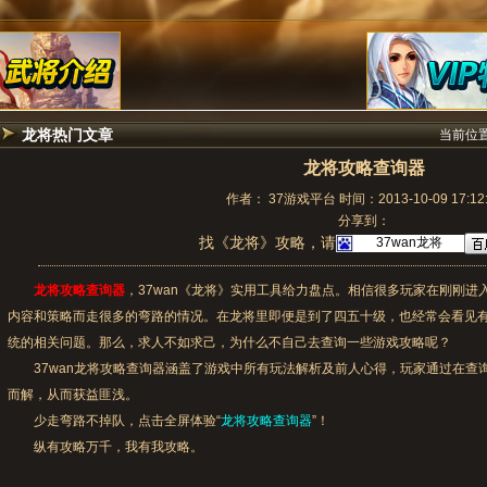
龙将热门文章
当前位
龙将攻略查询器
作者： 37游戏平台 时间：2013-10-09 17:12:
分享到：
找《龙将》攻略，请
龙将攻略查询器
，37wan《龙将》实用工具给力盘点。相信很多玩家在刚刚
内容和策略而走很多的弯路的情况。在龙将里即便是到了四五十级，也经常会看见
统的相关问题。那么，求人不如求己，为什么不自己去查询一些游戏攻略呢？
37wan
龙将攻略查询器
涵盖了游戏中所有玩法解析及前人心得，玩家通过在查
而解，从而获益匪浅。
少走弯路不掉队，点击全屏体验“
龙将攻略查询器
”！
纵有攻略万千，我有我攻略。