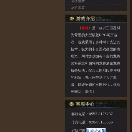
龙将猜拳
龙将套装
《
龙将
》是一款以三国题材
为背景的大型横版RPG网页游
戏，游戏采用了多种时下先进的
技术，极大的丰富游戏画面的表
现力。同时游戏拥有丰富的龙将
武将系统和独特的龙将酒馆龙将
猜拳玩法，配合三国那段史诗般
的剧情，将玩家带到了人才辈
出、群雄争霸的三国时代，体验
三国乱世豪情！
客服电话：0553-8125237
传真电话：020-85166566
游戏咨询