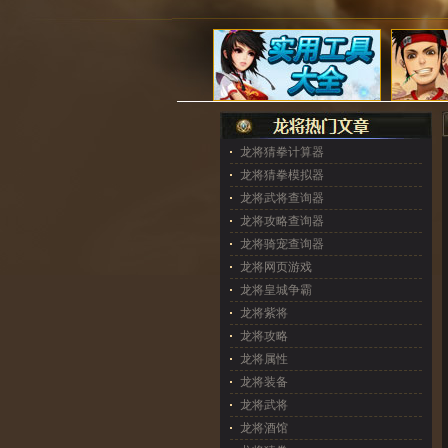
龙将猜拳计算器
龙将猜拳模拟器
龙将武将查询器
龙将攻略查询器
龙将骑宠查询器
龙将网页游戏
龙将皇城争霸
龙将紫将
龙将攻略
龙将属性
龙将装备
龙将武将
龙将酒馆