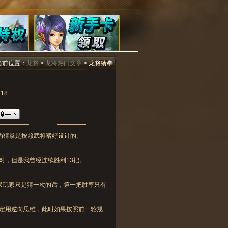
当前位置：
龙将
>
龙将热门文章
> 龙将猜拳
18
为猜拳是按照武将嗜好设计的。
，但是我曾经连续胜利13把。
果玩家只是猜一次的话，第一把胜率只有
定用逆向思维，此时如果按照前一轮规