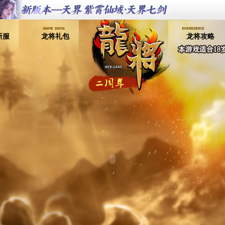
新服
龙将礼包
龙将攻略