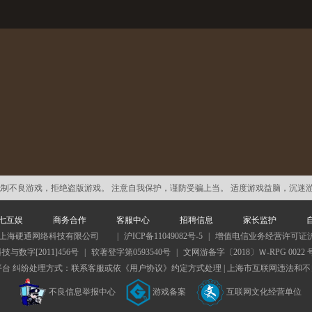
抵制不良游戏，拒绝盗版游戏。 注意自我保护，谨防受骗上当。 适度游戏益脑，沉迷
七互娱
商务合作
客服中心
招聘信息
家长监护
·上海硬通网络科技有限公司
|
沪ICP备11049082号-5
|
增值电信业务经营许可证沪B2-
技与数字[2011]456号
|
软著登字第0593540号
|
文网游备字〔2018〕Ｗ-RPG 0022 
平台
纠纷处理方式：联系客服或依《用户协议》约定方式处理 |
上海市互联网违法和不
不良信息举报中心
游戏备案
互联网文化经营单位