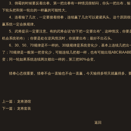
3、倒霉的时候要反着出拳。第一把出拳有一种情况很郁闷，你头一把出布，输
下轮头把和第一轮出的一样赢的可能性大。
4、连着输了几次，一定要接着猜拳，连续赢了几次可以避避风头。这个原因很
赢系统一定会换规律。
5、武将提示一定要注意。有的武将会说“你下把一定要出布”，这种情况，你要是
机会系统初布）；你要是处在逆风情况时，你就要出布；最好不出石头。
6、30、50、70规律是不一样的。30级规律是系统变化少，基本上连续几把出
了；70规律是一般第一把变化少，可能连续几把都一样，也有可能出现ABC和AABB
变；同一轮如果系统连续两次都出一样的，第三把90%会变。
猜拳心态很重要。猜拳不会一直输也不会一直赢，今天输得多明天就赢得多。要
上一篇：
龙将酒馆
下一篇：
龙将套装
返回