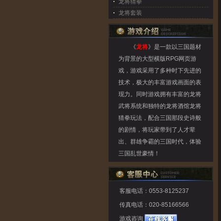
龙将猜拳
龙将套装
《
龙将
》是一款以三国题材
为背景的大型横版RPG网页游
戏，游戏采用了多种时下先进的
技术，极大的丰富游戏画面的表
现力。同时游戏拥有丰富的龙将
武将系统和独特的龙将酒馆龙将
猜拳玩法，配合三国那段史诗般
的剧情，将玩家带到了人才辈
出、群雄争霸的三国时代，体验
三国乱世豪情！
客服电话：0553-8125237
传真电话：020-85166566
游戏咨询