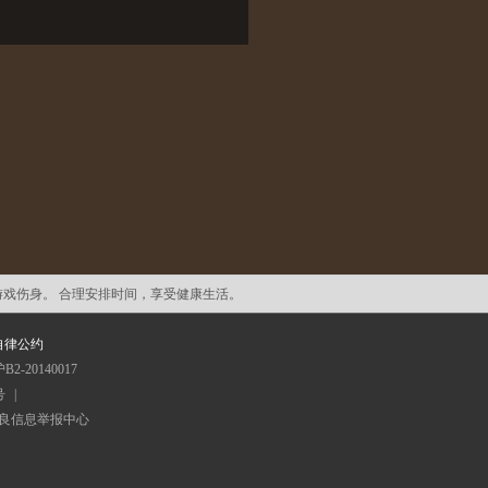
游戏伤身。 合理安排时间，享受健康生活。
自律公约
20140017
号
|
良信息举报中心