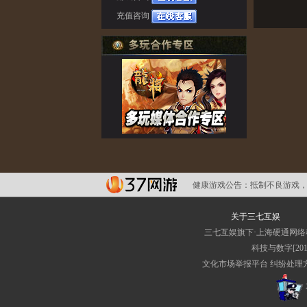
充值咨询
健康游戏公告：
抵制不良游戏，
关于三七互娱
三七互娱旗下·上海硬通网
科技与数字[2011
文化市场举报平台
纠纷处理