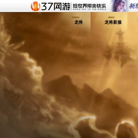
龙将
龙将新服