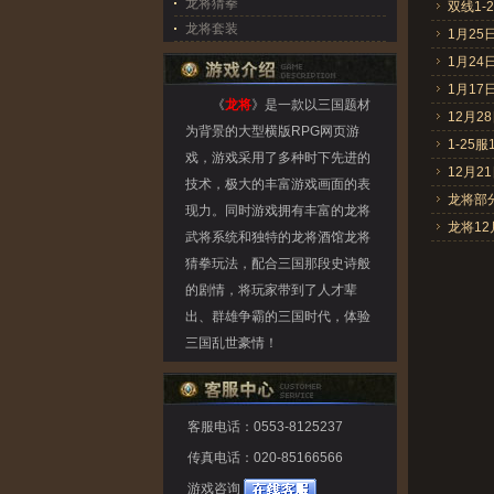
龙将猜拳
双线1
龙将套装
1月2
1月2
1月1
《
龙将
》是一款以三国题材
12月
为背景的大型横版RPG网页游
1-25
戏，游戏采用了多种时下先进的
12月
技术，极大的丰富游戏画面的表
龙将部
现力。同时游戏拥有丰富的龙将
龙将1
武将系统和独特的龙将酒馆龙将
猜拳玩法，配合三国那段史诗般
的剧情，将玩家带到了人才辈
出、群雄争霸的三国时代，体验
三国乱世豪情！
客服电话：0553-8125237
传真电话：020-85166566
游戏咨询