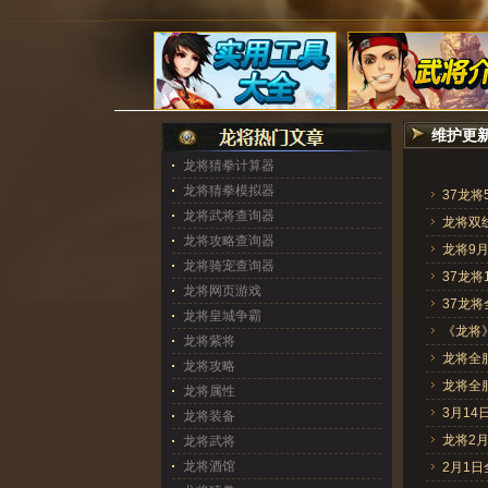
维护更
龙将猜拳计算器
龙将猜拳模拟器
37龙将
龙将武将查询器
龙将双线
龙将攻略查询器
龙将9
龙将骑宠查询器
37龙将
龙将网页游戏
37龙
龙将皇城争霸
《龙将
龙将紫将
龙将全
龙将攻略
龙将全
龙将属性
3月1
龙将装备
龙将2
龙将武将
龙将酒馆
2月1